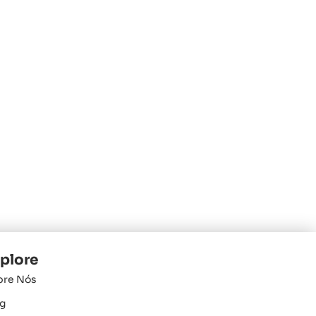
plore
bre Nós
g