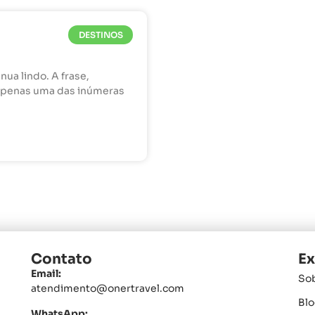
DESTINOS
ua lindo. A frase,
é apenas uma das inúmeras
Contato
Ex
Email:
So
atendimento@onertravel.com
Blo
WhatsApp: