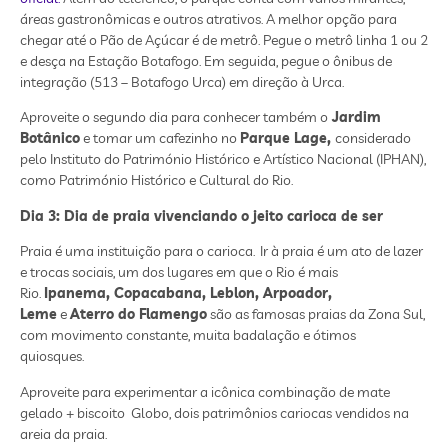
áreas gastronômicas e outros atrativos. A melhor opção para
chegar até o Pão de Açúcar é de metrô. Pegue o metrô linha 1 ou 2
e desça na Estação Botafogo. Em seguida, pegue o ônibus de
integração (513 – Botafogo Urca) em direção à Urca.
Aproveite o segundo dia para conhecer também o
Jardim
Botânico
e tomar um cafezinho no
Parque Lage,
considerado
pelo Instituto do Património Histórico e Artístico Nacional (IPHAN),
como Património Histórico e Cultural do Rio.
Dia 3: Dia de praia vivenciando o jeito carioca de ser
Praia é uma instituição para o carioca. Ir à praia é um ato de lazer
e trocas sociais, um dos lugares em que o Rio é mais
Rio.
Ipanema, Copacabana, Leblon, Arpoador,
Leme
e
Aterro do Flamengo
são as famosas praias da Zona Sul,
com movimento constante, muita badalação e ótimos
quiosques.
Aproveite para experimentar a icônica combinação de mate
gelado + biscoito Globo, dois patrimônios cariocas vendidos na
areia da praia.