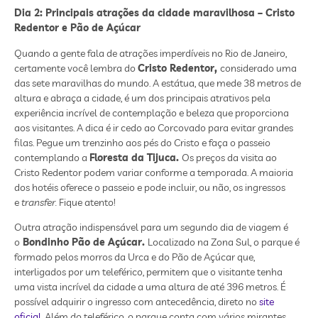
Dia 2: Principais atrações da cidade maravilhosa – Cristo
Redentor e Pão de Açúcar
Quando a gente fala de atrações imperdíveis no Rio de Janeiro,
certamente você lembra do
Cristo Redentor,
considerado uma
das sete maravilhas do mundo. A estátua, que mede 38 metros de
altura e abraça a cidade, é um dos principais atrativos pela
experiência incrível de contemplação e beleza que proporciona
aos visitantes. A dica é ir cedo ao Corcovado para evitar grandes
filas. Pegue um trenzinho aos pés do Cristo e faça o passeio
contemplando a
Floresta da Tijuca.
Os preços da visita ao
Cristo Redentor podem variar conforme a temporada. A maioria
dos hotéis oferece o passeio e pode incluir, ou não, os ingressos
e
transfer.
Fique atento!
Outra atração indispensável para um segundo dia de viagem é
o
Bondinho Pão de Açúcar.
Localizado na Zona Sul, o parque é
formado pelos morros da Urca e do Pão de Açúcar que,
interligados por um teleférico, permitem que o visitante tenha
uma vista incrível da cidade a uma altura de até 396 metros. É
possível adquirir o ingresso com antecedência, direto no
site
oficial.
Além do teleférico, o parque conta com vários mirantes,