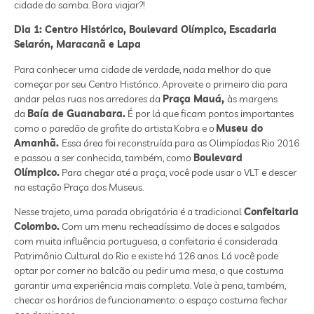
cidade do samba. Bora viajar?!
Dia 1: Centro Histórico, Boulevard Olímpico, Escadaria
Selarón, Maracanã e Lapa
Para conhecer uma cidade de verdade, nada melhor do que
começar por seu Centro Histórico. Aproveite o primeiro dia para
andar pelas ruas nos arredores da
Praça Mauá,
às margens
da
Baía de Guanabara.
É por lá que ficam pontos importantes
como o paredão de grafite do artista Kobra e o
Museu do
Amanhã.
Essa área foi reconstruída para as Olimpíadas Rio 2016
e passou a ser conhecida, também, como
Boulevard
Olímpico.
Para chegar até a praça, você pode usar o VLT e descer
na estação Praça dos Museus.
Nesse trajeto, uma parada obrigatória é a tradicional
Confeitaria
Colombo.
Com um menu recheadíssimo de doces e salgados
com muita influência portuguesa, a confeitaria é considerada
Patrimônio Cultural do Rio e existe há 126 anos. Lá você pode
optar por comer no balcão ou pedir uma mesa, o que costuma
garantir uma experiência mais completa. Vale à pena, também,
checar os horários de funcionamento: o espaço costuma fechar