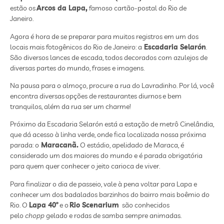
estão os
Arcos da Lapa,
famoso cartão-postal do Rio de
Janeiro.
Agora é hora de se preparar para muitos registros em um dos
locais mais fotogênicos do Rio de Janeiro: a
Escadaria Selarón
.
São diversos lances de escada, todos decorados com azulejos de
diversas partes do mundo, frases e imagens.
Na pausa para o almoço, procure a rua do Lavradinho. Por lá, você
encontra diversas opções de restaurantes diurnos e bem
tranquilos, além da rua ser um charme!
Próximo da Escadaria Selarón está a estação de metrô Cinelândia,
que dá acesso à linha verde, onde fica localizada nossa próxima
parada: o
Maracanã.
O estádio, apelidado de Maraca, é
considerado um dos maiores do mundo e é parada obrigatória
para quem quer conhecer o jeito carioca de viver.
Para finalizar o dia de passeio, vale à pena voltar para Lapa e
conhecer um dos badalados barzinhos do bairro mais boêmio do
Rio. O
Lapa 40º
e o
Rio Scenarium
são conhecidos
pelo
chopp
gelado e rodas de samba sempre animadas.