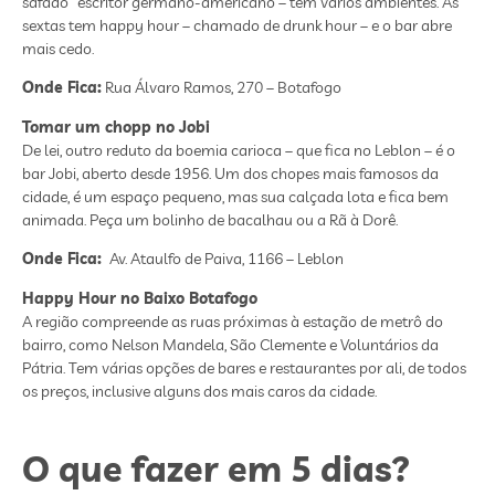
safado” escritor germano-americano – tem vários ambientes. Às
sextas tem happy hour – chamado de drunk hour – e o bar abre
mais cedo.
Onde Fica:
Rua Álvaro Ramos, 270 – Botafogo
Tomar um chopp no Jobi
De lei, outro reduto da boemia carioca – que fica no Leblon – é o
bar Jobi, aberto desde 1956. Um dos chopes mais famosos da
cidade, é um espaço pequeno, mas sua calçada lota e fica bem
animada. Peça um bolinho de bacalhau ou a Rã à Dorê.
Onde Fica:
Av. Ataulfo de Paiva, 1166 – Leblon
Happy Hour no Baixo Botafogo
A região compreende as ruas próximas à estação de metrô do
bairro, como Nelson Mandela, São Clemente e Voluntários da
Pátria. Tem várias opções de bares e restaurantes por ali, de todos
os preços, inclusive alguns dos mais caros da cidade.
O que fazer em 5 dias?