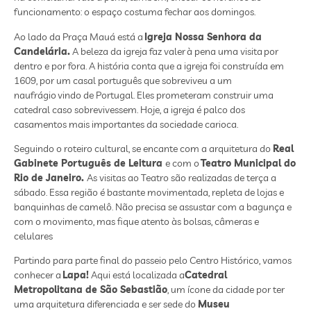
funcionamento: o espaço costuma fechar aos domingos.
Ao lado da Praça Mauá está a
Igreja Nossa Senhora da
Candelária.
A beleza da igreja faz valer à pena uma visita por
dentro e por fora. A história conta que a igreja foi construída em
1609, por um casal português que sobreviveu a um
naufrágio vindo de Portugal. Eles prometeram construir uma
catedral caso sobrevivessem. Hoje, a igreja é palco dos
casamentos mais importantes da sociedade carioca.
Seguindo o roteiro cultural, se encante com a arquitetura do
Real
Gabinete Português de Leitura
e com o
Teatro Municipal do
Rio de Janeiro.
As visitas ao Teatro são realizadas de terça a
sábado. Essa região é bastante movimentada, repleta de lojas e
banquinhas de camelô. Não precisa se assustar com a bagunça e
com o movimento, mas fique atento às bolsas, câmeras e
celulares
Partindo para parte final do passeio pelo Centro Histórico, vamos
conhecer a
Lapa!
Aqui está localizada a
Catedral
Metropolitana de São Sebastião
, um ícone da cidade por ter
uma arquitetura diferenciada e ser sede do
Museu