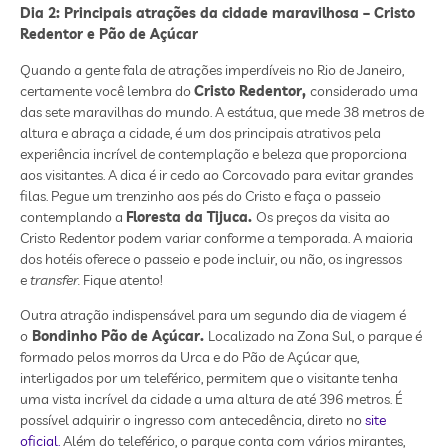
Dia 2: Principais atrações da cidade maravilhosa – Cristo
Redentor e Pão de Açúcar
Quando a gente fala de atrações imperdíveis no Rio de Janeiro,
certamente você lembra do
Cristo Redentor,
considerado uma
das sete maravilhas do mundo. A estátua, que mede 38 metros de
altura e abraça a cidade, é um dos principais atrativos pela
experiência incrível de contemplação e beleza que proporciona
aos visitantes. A dica é ir cedo ao Corcovado para evitar grandes
filas. Pegue um trenzinho aos pés do Cristo e faça o passeio
contemplando a
Floresta da Tijuca.
Os preços da visita ao
Cristo Redentor podem variar conforme a temporada. A maioria
dos hotéis oferece o passeio e pode incluir, ou não, os ingressos
e
transfer.
Fique atento!
Outra atração indispensável para um segundo dia de viagem é
o
Bondinho Pão de Açúcar.
Localizado na Zona Sul, o parque é
formado pelos morros da Urca e do Pão de Açúcar que,
interligados por um teleférico, permitem que o visitante tenha
uma vista incrível da cidade a uma altura de até 396 metros. É
possível adquirir o ingresso com antecedência, direto no
site
oficial.
Além do teleférico, o parque conta com vários mirantes,