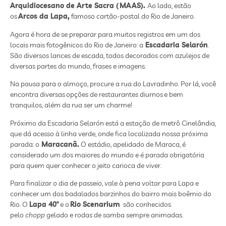
Arquidiocesano de Arte Sacra ( MAAS).
Ao lado, estão
os
Arcos da Lapa,
famoso cartão-postal do Rio de Janeiro.
Agora é hora de se preparar para muitos registros em um dos
locais mais fotogênicos do Rio de Janeiro: a
Escadaria Selarón
.
São diversos lances de escada, todos decorados com azulejos de
diversas partes do mundo, frases e imagens.
Na pausa para o almoço, procure a rua do Lavradinho. Por lá, você
encontra diversas opções de restaurantes diurnos e bem
tranquilos, além da rua ser um charme!
Próximo da Escadaria Selarón está a estação de metrô Cinelândia,
que dá acesso à linha verde, onde fica localizada nossa próxima
parada: o
Maracanã.
O estádio, apelidado de Maraca, é
considerado um dos maiores do mundo e é parada obrigatória
para quem quer conhecer o jeito carioca de viver.
Para finalizar o dia de passeio, vale à pena voltar para Lapa e
conhecer um dos badalados barzinhos do bairro mais boêmio do
Rio. O
Lapa 40º
e o
Rio Scenarium
são conhecidos
pelo
chopp
gelado e rodas de samba sempre animadas.