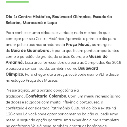
Dia 1: Centro Histórico, Boulevard Olímpico, Escadaria
Selarón, Maracanã e Lapa
Para conhecer uma cidade de verdade, nada melhor do que
começar por seu Centro Histórico. Aproveite o primeiro dia para
andar pelas ruas nos arredores da
Praça Mauá,
às margens
da
Baía de Guanabara.
É por lá que ficam pontos importantes
como o paredão de grafite, do artista Kobra, e o
Museu do
Amanhã.
Essa área foi reconstruída para as Olimpíadas Rio 2016
e passou a ser conhecida, também, como
Boulevard
Olímpico.
Para chegar até a praça, você pode usar o VLT e descer
na estação Praça dos Museus.
Nesse trajeto, uma parada obrigatória é a
tradicional
Confeitaria Colombo.
Com um menu recheadíssimo
de doces e salgados com muita influência portuguesa, a
confeitaria é considerada Patrimônio Cultural do Rio e existe há
126 anos. Lá você pode optar por comer no balcão ou pedir uma
mesa. A segunda opção garante uma experiência mais completa
na confeitaria. Vale à pena, também, checar os horários de