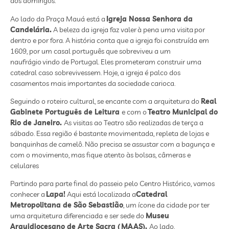
aos domingos.
Ao lado da Praça Mauá está a
Igreja Nossa Senhora da
Candelária.
A beleza da igreja faz valer à pena uma visita por
dentro e por fora. A história conta que a igreja foi construída em
1609, por um casal português que sobreviveu a um
naufrágio vindo de Portugal. Eles prometeram construir uma
catedral caso sobrevivessem. Hoje, a igreja é palco dos
casamentos mais importantes da sociedade carioca.
Seguindo o roteiro cultural, se encante com a arquitetura do
Real
Gabinete Português de Leitura
e com o
Teatro Municipal do
Rio de Janeiro.
As visitas ao Teatro são realizadas de terça a
sábado. Essa região é bastante movimentada, repleta de lojas e
banquinhas de camelô. Não precisa se assustar com a bagunça e
com o movimento, mas fique atento às bolsas, câmeras e
celulares
Partindo para parte final do passeio pelo Centro Histórico, vamos
conhecer a
Lapa!
Aqui está localizada a
Catedral
Metropolitana de São Sebastião
, um ícone da cidade por ter
uma arquitetura diferenciada e ser sede do
Museu
Arquidiocesano de Arte Sacra (
MAAS).
Ao lado,