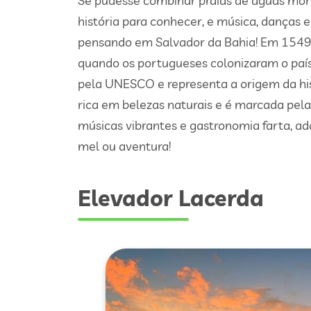
Se pudesse combinar praias de águas morna
história para conhecer, e música, danças 
pensando em Salvador da Bahia! Em 1549, S
quando os portugueses colonizaram o país.
pela UNESCO e representa a origem da histó
rica em belezas naturais e é marcada pelas
músicas vibrantes e gastronomia farta, a
mel ou aventura!
Elevador Lacerda