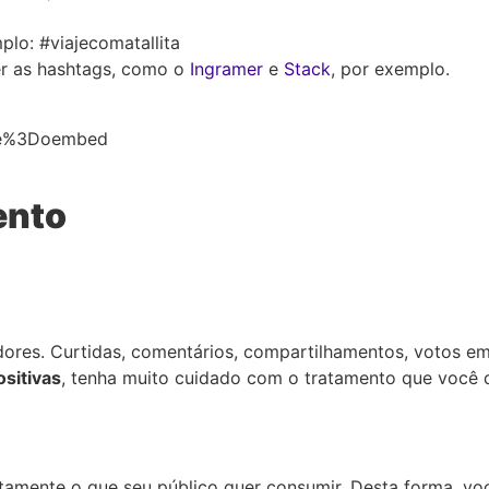
plo: #viajecomatallita
her as hashtags, como o
Ingramer
e
Stack
, por exemplo.
ure%3Doembed
ento
dores. Curtidas, comentários, compartilhamentos, votos em
ositivas
, tenha muito cuidado com o tratamento que você dá
amente o que seu público quer consumir. Desta forma, você